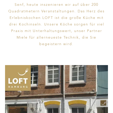
Senf, heute inszenieren wir auf über 200
Quadratmetern Veranstaltungen. Das Herz des
Erlebniskochen LOFT ist die große Küche mit
drei Kochinseln. Unsere Köche sorgen für viel
Praxis mit Unterhaltungswert, unser Partner
Miele für allerneueste Technik, die Sie
begeistern wird.