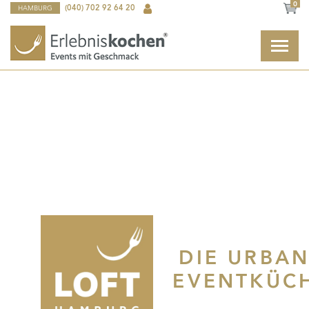
0
HAMBURG
(040) 702 92 64 20
DIE URBA
EVENTKÜC