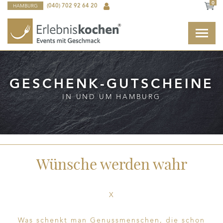
0
HAMBURG
(040) 702 92 64 20
GESCHENK-GUTSCHEINE
IN UND UM HAMBURG
Wünsche werden wahr
X
Was schenkt man Genussmenschen, die schon