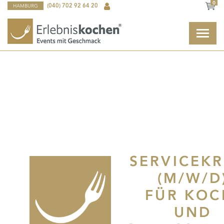
0
HAMBURG
(040) 702 92 64 20
SERVICEK
(M/W/D
FÜR KOC
UND