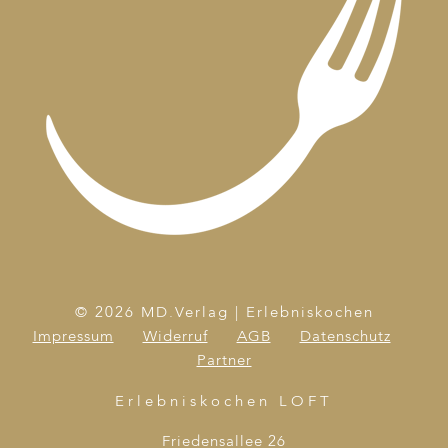
12:00
Koreanisch kochen
10 Plätze buchbar
22. September 2026
Dienstag
18:30
Prima Pasta
14 Plätze buchbar
29. September 2026
Dienstag
18:30
Streetfood international Teil 2
Ausgebucht!
4. Oktober 2026
Sonntag
14:00
Das Schokoladenmenü
Noch 3 Plätze buchbar
6. Oktober 2026
Dienstag
© 2026 MD.Verlag | Erlebniskochen
18:30
Deutschland + Südafrika
Noch 3 Plätze
Impressum
Widerruf
AGB
Datenschutz
buchbar
Partner
13. Oktober 2026
Dienstag
Erlebniskochen LOFT
18:30
Tapas total toll
14 Plätze buchbar
Friedensallee 26