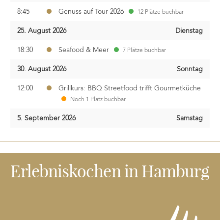
8:45
Genuss auf Tour 2026
12 Plätze buchbar
25. August 2026
Dienstag
18:30
Seafood & Meer
7 Plätze buchbar
30. August 2026
Sonntag
12:00
Grillkurs: BBQ Streetfood trifft Gourmetküche
Noch 1 Platz buchbar
5. September 2026
Samstag
8:45
Genuss auf Tour 2026
Noch 3 Plätze buchbar
13. September 2026
Sonntag
Erlebniskochen
in Hamburg
14:00
Die Aromaküche – 12 Kräuter, 3 Gänge, 1
Event
7 Plätze buchbar
20. September 2026
Sonntag