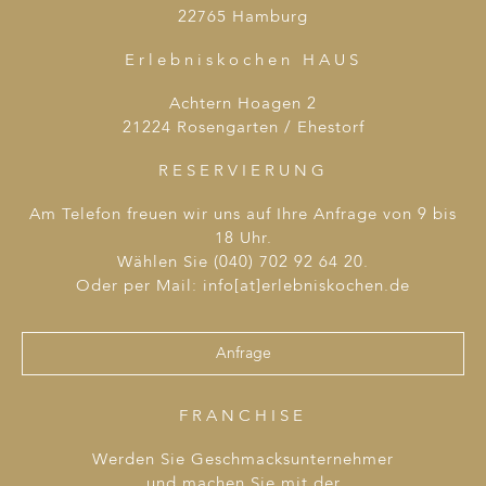
27. Oktober 2026
Dienstag
22765 Hamburg
18:30
Schlauer schmoren – Trainingslager
Erlebniskochen HAUS
Winterküche
14 Plätze buchbar
Achtern Hoagen 2
3. November 2026
Dienstag
21224 Rosengarten / Ehestorf
18:30
Seafood & Meer
14 Plätze buchbar
RESERVIERUNG
10. November 2026
Dienstag
Am Telefon freuen wir uns auf Ihre Anfrage von 9 bis
18 Uhr.
18:30
Hamburg ahoi!
6 Plätze buchbar
Wählen Sie (040) 702 92 64 20.
Oder per Mail: info[at]erlebniskochen.de
15. November 2026
Sonntag
14:00
Wildwechsel – Revier, Küche, Teller
14 Plätze
Anfrage
buchbar
FRANCHISE
Werden Sie Geschmacksunternehmer
und machen Sie mit der