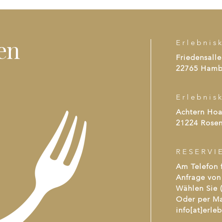
en
Erlebnis
Friedensalle
22765 Hamb
Erlebnis
Achtern Ho
21224 Rosen
RESERVI
Am Telefon f
Anfrage von 
Wählen Sie (
Oder per Ma
info[at]erle