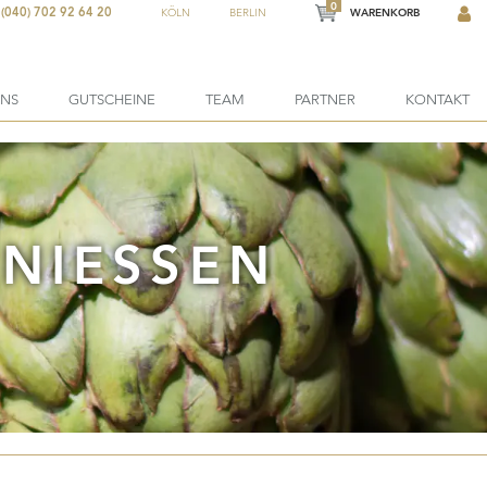
0
(040) 702 92 64 20
KÖLN
BERLIN
WARENKORB
ONS
GUTSCHEINE
TEAM
PARTNER
KONTAKT
IESSEN