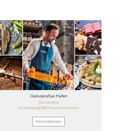
Genussrallye Hafen
Genussrallye
mit HamburgCARD Preisvorteil sichern
Informationen