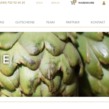
0
(040) 702 92 64 20
KÖLN
BERLIN
WARENKORB
ONS
GUTSCHEINE
TEAM
PARTNER
KONTAKT
NE