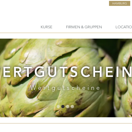
HAMBURG
KURSE
FIRMEN & GRUPPEN
LOCATI
ERTGUTSCHEI
Wertgutscheine