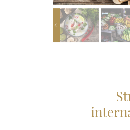
St
interna