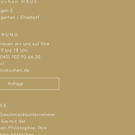
kochen HAUS
agen 2
garten / Ehestorf
ERUNG
reuen wir uns auf Ihre
9 bis 18 Uhr.
040) 702 92 64 20.
il:
bniskochen.de
Anfrage
SE
 Geschmacksunternehmer
Sie mit der
en-Philosophie, Ihre
inem köstlichen