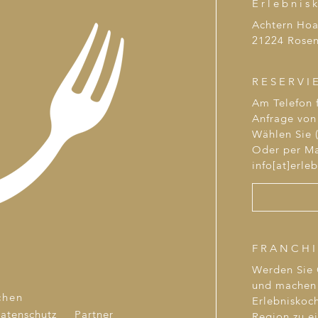
Erlebnis
Achtern Ho
21224 Rosen
RESERVI
Am Telefon f
Anfrage von 
Wählen Sie (
Oder per Ma
info[at]erle
FRANCHI
Werden Sie
und machen 
chen
Erlebniskoch
atenschutz
Partner
Region zu e