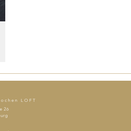
kochen LOFT
e 26
urg