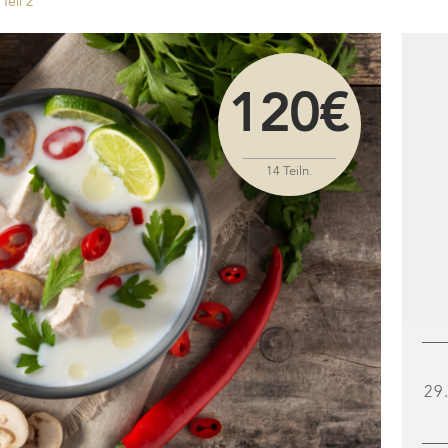
Teil 2
120€
14 Teiln.
29