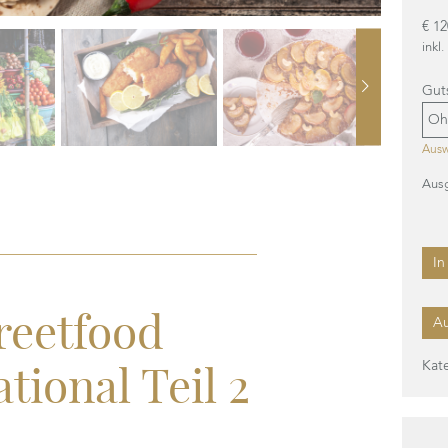
€
12
inkl
Gut
Ausw
Aus
In
reetfood
Au
tional Teil 2
Kat