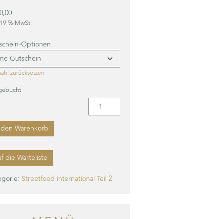
0,00
. 19 % MwSt.
schein-Optionen
ahl zurücksetzen
gebucht
Streetfood
international
Teil
 den Warenkorb
2
(zzgl.
120
f die Warteliste
€
inkl.
egorie:
Streetfood international Teil 2
MwSt.)
Menge