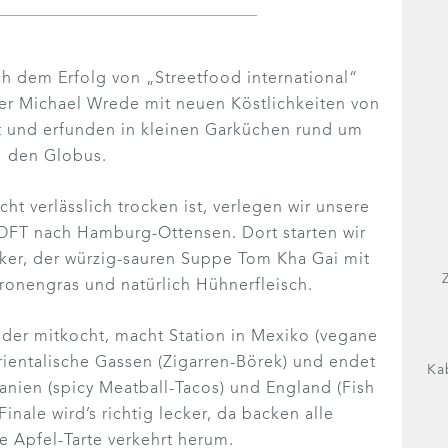
ch dem Erfolg von „Streetfood international“
er Michael Wrede mit neuen Köstlichkeiten von
t und erfunden in kleinen Garküchen rund um
den Globus.
ht verlässlich trocken ist, verlegen wir unsere
OFT nach Hamburg-Ottensen. Dort starten wir
iker, der würzig-sauren Suppe Tom Kha Gai mit
ronengras und natürlich Hühnerfleisch.
jeder mitkocht, macht Station in Mexiko (vegane
orientalische Gassen (Zigarren-Börek) und endet
Ka
anien (spicy Meatball-Tacos) und England (Fish
inale wird’s richtig lecker, da backen alle
e Apfel-Tarte verkehrt herum.