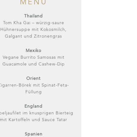
MENÜ
Thailand
Tom Kha Gai – würzig-saure
Hühnersuppe mit Kokosmilch,
Galgant und Zitronengras
Mexiko
Vegane Burrito Samosas mit
Guacamole und Cashew-Dip
Orient
Zigarren-Börek mit Spinat-Feta-
Füllung
England
beljaufilet im knusprigen Bierteig
mit Kartoffeln und Sauce Tatar
Spanien