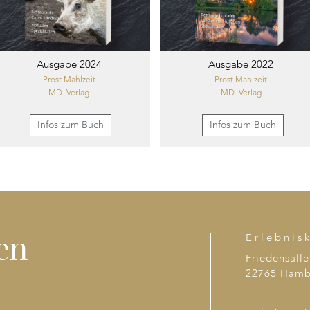
Ausgabe 2024
Ausgabe 2022
Prost Mahlzeit
Prost Mahlzeit
MD. Verlag
MD. Verlag
Infos zum Buch
Infos zum Buch
en
Erlebnis
Friedensalle
22765 Hamb