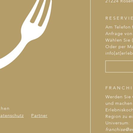
21224 Rosen
RESERVI
Am Telefon f
Anfrage von 
Wählen Sie (
Oder per Ma
info[at]erle
FRANCHI
Werden Sie
und machen 
chen
Erlebniskoch
atenschutz
Partner
Region zu e
Universum:
franchise@e