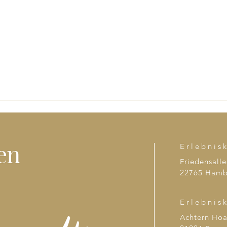
en
Erlebnis
Friedensalle
22765 Hamb
Erlebnis
Achtern Ho