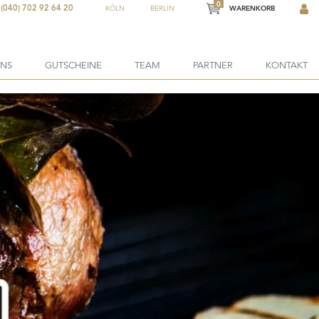
0
(040) 702 92 64 20
KÖLN
BERLIN
WARENKORB
ONS
GUTSCHEINE
TEAM
PARTNER
KONTAKT