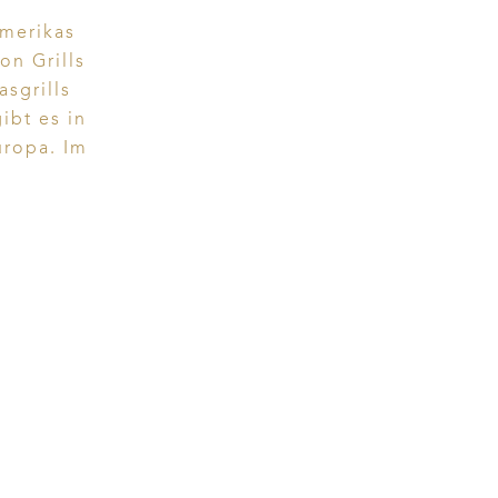
Amerikas
on Grills
sgrills
ibt es in
uropa. Im