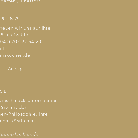
garten / Ehestorf
ERUNG
reuen wir uns auf Ihre
9 bis 18 Uhr.
040) 702 92 64 20.
il:
bniskochen.de
Anfrage
SE
 Geschmacksunternehmer
Sie mit der
en-Philosophie, Ihre
inem köstlichen
rlebniskochen.de