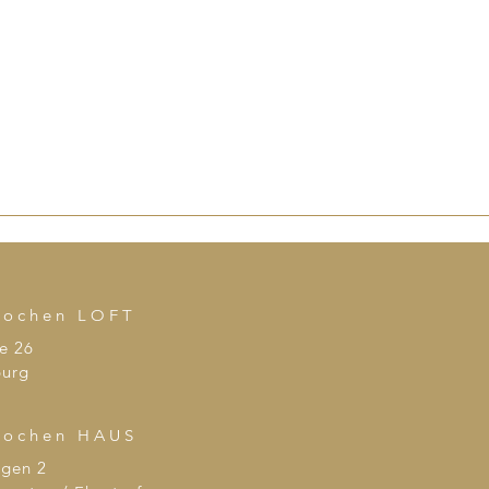
kochen LOFT
e 26
urg
kochen HAUS
agen 2