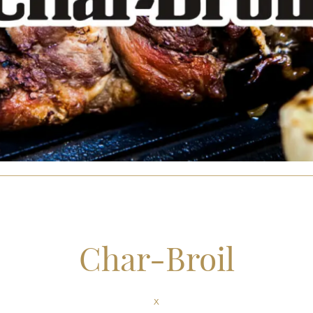
Char-Broil
x