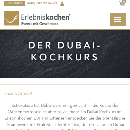
0
HAMBURG
(040) 702 92 64 20
DER DUBAI-
KOCHKURS
« Zur Übersicht
Schokolade hat Dubai berühmt gemacht — die Küche der
Wüstenmetropole ist aber so viel mehr. Im Dubai-Kochkurs im
Erlebniskochen LOFT in Ottensen entdecken Sie die orientalische
Aromenwelt mit Profi-Koch Jorrit Hanke, der drei Jahre in Dubai