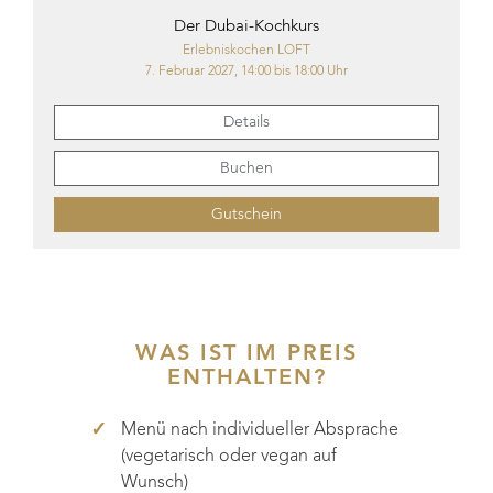
Der Dubai-Kochkurs
Erlebniskochen LOFT
7. Februar 2027, 14:00 bis 18:00 Uhr
Details
Buchen
Gutschein
Dieses
Produkt
weist
mehrere
WAS IST IM PREIS
Varianten
ENTHALTEN?
auf.
Die
Menü nach individueller Absprache
Optionen
können
(vegetarisch oder vegan auf
auf
Wunsch)