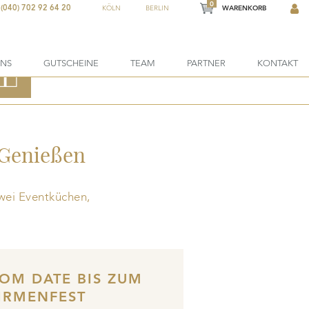
0
(040) 702 92 64 20
KÖLN
BERLIN
WARENKORB
ONS
GUTSCHEINE
TEAM
PARTNER
KONTAKT
CHENK-
CHEINE
 Genießen
zwei Eventküchen,
OM DATE BIS ZUM
IRMENFEST