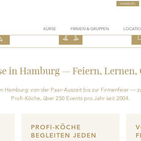
HAMBURG
KURSE
FIRMEN & GRUPPEN
LOCATI
ELLE
KOCHEVENTS
GES
SE
FÜR FIRMEN
GUTS
e in Hamburg — Feiern, Lernen,
in Hamburg: von der Paar-Auszeit bis zur Firmenfeier — 
Profi-Köche, über 250 Events pro Jahr seit 2004.
N
PROFI-KÖCHE
V
BEGLEITEN JEDEN
F